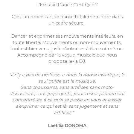
L'Ecstatic Dance C'est Quoi?
o
b
g
n
o
e
r
a
C’est un processus de danse totalement libre dans
k
a
l
un cadre sécure.
m
-
l
Dancer et exprimer ses mouvements intérieurs, en
i
toute liberté. Mouvements ou non-mouvements,
tout est bienvenu, juste s’autoriser à être soi-même.
n
Accompagné par la vague musicale que nous
k
propose le-la DJ.
-
a
“Il n’y a pas de professeur dans la danse extatique, le
l
seul guide est la musique.
t
Sans chaussures, sans artifices, sans mots-
discussions, sans jugements, pour rester pleinement
concentré-ée à ce qu’il se passe en vous et laisser
s’exprimer ce qui est là, sans jugement et sans
artifices ”
Laetitia DONOMA